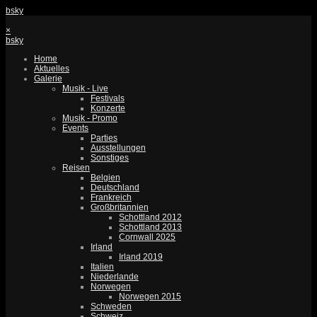
bsky
×
bsky
Home
Aktuelles
Galerie
Musik - Live
Festivals
Konzerte
Musik - Promo
Events
Parties
Ausstellungen
Sonstiges
Reisen
Belgien
Deutschland
Frankreich
Großbritannien
Schottland 2012
Schottland 2013
Cornwall 2025
Irland
Irland 2019
Italien
Niederlande
Norwegen
Norwegen 2015
Schweden
Schweiz