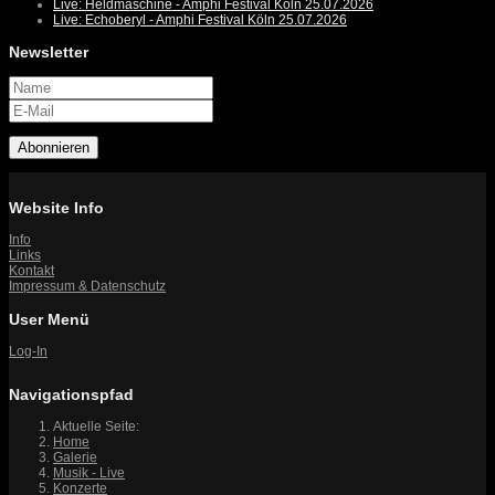
Live: Heldmaschine - Amphi Festival Köln 25.07.2026
Live: Echoberyl - Amphi Festival Köln 25.07.2026
Newsletter
Abonnieren
Website Info
Info
Links
Kontakt
Impressum & Datenschutz
User Menü
Log-In
Navigationspfad
Aktuelle Seite:
Home
Galerie
Musik - Live
Konzerte