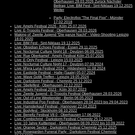
Oberhausen 28.03.2026
Zurück
Nächster
Beitrag: Live: BIM Fest - Sint-Niklaas 19.12.2025
Weiter
Party: Electrofixx "The Final Fixx" - Münster
17.02.2018
Live: Amphi Festival 2026 - Köln 25.07.2026
Live: E-Tropolis Festival - Oberhausen 28.03.2026
Making of: Zweite Jugend "Die ganze Nacht" - Video-Shooting Leipzig
18.01.2020
Live: BIM Fest - Sint-Niklaas 19.12.2025
Live: Obsidian Echoes Festival - Essen 29.11.2025
Live: Nocturnal Culture Night 18 - Deutzen 06.09.2025
Live: Rue Oberkampf - Amphi Festival Köln 25.07.2026
Live: E-Only Festival - Leipzig 15.03.2025
Live: Nocturnal Culture Night 17 - Deutzen 07.09.2024
Live: M'era Luna Festival 2024 - Hildesheim 11.08.2024
Live: Eastside Festival - Halle (Saale) 05.07.2024
Live: Wave Gotik Treffen - Leipzig 19.05.2024
Live: Darkstorm Festival - Chemnitz 25.12.2023
Live: Stiefelfest - Oberhausen 22.12.2023
Live: Amphi Festival 2023 - Köln 30.07.2023
Live: Zweite Jugend - E-Tropolis Festival Oberhausen 28.03.2026
Live: Out of Line Weekender - Berlin 06.05.2023
Live: Industrial Pop Festival - Oberhausen 28.04.2023 bis 29.04.2023
Live: Hamsterkauf Festival - Hannover 22.04.2023
Live: Bodyfest - Stockholm 08.10.2022
Live: Benefiz Festival V8.0 - Oberhausen 17.06.2022
Live: Combichrist - Darkstorm Festival Chemnitz 25.12.2025
Live: 10 Jahre Kulttempel - Oberhausen 08.09.2022 bis 10.09.2022
Live: Orange Sector - Darkstorm Festival Chemnitz 25.12.2025
Live: Rosegarden Funeral Party - Darkstorm Festival Chemnitz