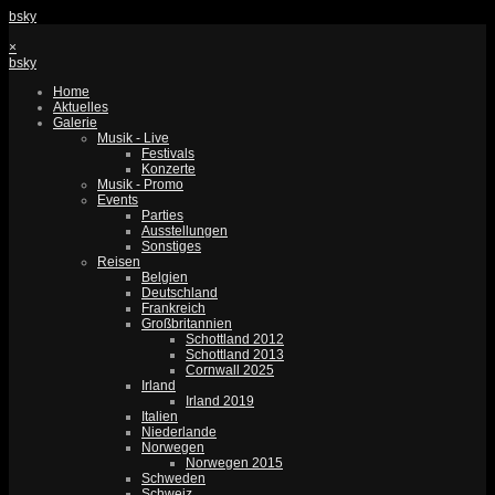
bsky
×
bsky
Home
Aktuelles
Galerie
Musik - Live
Festivals
Konzerte
Musik - Promo
Events
Parties
Ausstellungen
Sonstiges
Reisen
Belgien
Deutschland
Frankreich
Großbritannien
Schottland 2012
Schottland 2013
Cornwall 2025
Irland
Irland 2019
Italien
Niederlande
Norwegen
Norwegen 2015
Schweden
Schweiz