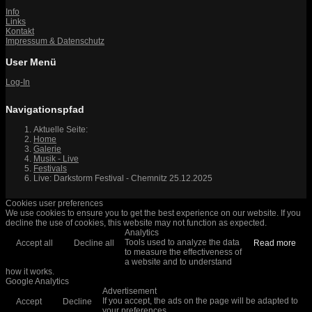
Info
Links
Kontakt
Impressum & Datenschutz
User Menü
Log-In
Navigationspfad
Aktuelle Seite:
Home
Galerie
Musik - Live
Festivals
Live: Darkstorm Festival - Chemnitz 25.12.2025
Cookies user preferences
We use cookies to ensure you to get the best experience on our website. If you
decline the use of cookies, this website may not function as expected.
Analytics
Tools used to analyze the data
Accept all
Decline all
Read more
to measure the effectiveness of
a website and to understand
how it works.
Google Analytics
Advertisement
If you accept, the ads on the page will be adapted to
Accept
Decline
your preferences.