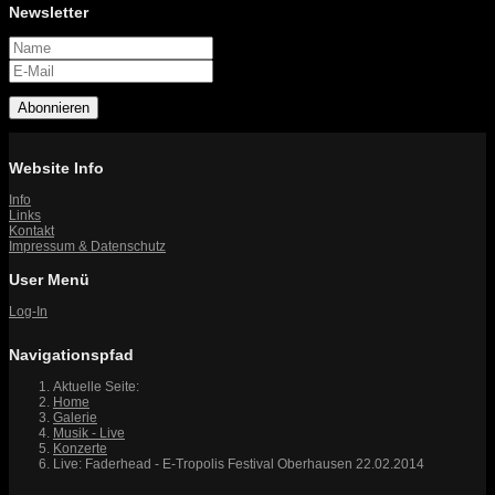
Newsletter
Abonnieren
Website Info
Info
Links
Kontakt
Impressum & Datenschutz
User Menü
Log-In
Navigationspfad
Aktuelle Seite:
Home
Galerie
Musik - Live
Konzerte
Live: Faderhead - E-Tropolis Festival Oberhausen 22.02.2014