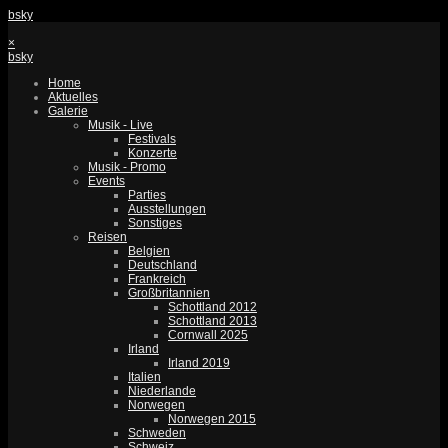
bsky
×
bsky
Home
Aktuelles
Galerie
Musik - Live
Festivals
Konzerte
Musik - Promo
Events
Parties
Ausstellungen
Sonstiges
Reisen
Belgien
Deutschland
Frankreich
Großbritannien
Schottland 2012
Schottland 2013
Cornwall 2025
Irland
Irland 2019
Italien
Niederlande
Norwegen
Norwegen 2015
Schweden
Schweiz