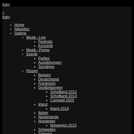
bsky
×
bsky
Home
Aktuelles
Galerie
Musik - Live
Festivals
Konzerte
Musik - Promo
Events
Parties
Ausstellungen
Sonstiges
Reisen
Belgien
Deutschland
Frankreich
Großbritannien
Schottland 2012
Schottland 2013
Cornwall 2025
Irland
Irland 2019
Italien
Niederlande
Norwegen
Norwegen 2015
Schweden
Schweiz