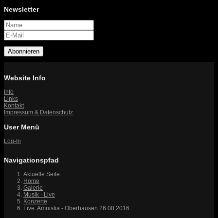
Newsletter
Abonnieren
Website Info
Info
Links
Kontakt
Impressum & Datenschutz
User Menü
Log-In
Navigationspfad
Aktuelle Seite:
Home
Galerie
Musik - Live
Konzerte
Live: Amnistia - Oberhausen 26.08.2016