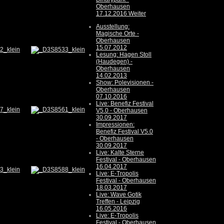
Oberhausen
17.12.2016
Weiter
Ausstellung:
Magische Orte -
Oberhausen
15.07.2012
Lesung: Hagen Stoll
(Haudegen) -
Oberhausen
14.02.2013
Show: Polevisionen -
Oberhausen
07.10.2016
Live: Benefiz Festival
V5.0 - Oberhausen
30.09.2017
Impressionen:
Benefiz Festival V5.0
- Oberhausen
30.09.2017
Live: Kalte Sterne
Festival - Oberhausen
16.04.2017
Live: E-Tropolis
Festival - Oberhausen
18.03.2017
Live: Wave Gotik
Treffen - Leipzig
16.05.2016
Live: E-Tropolis
Festival - Oberhausen