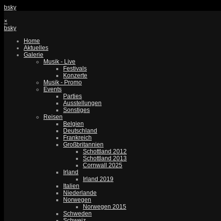
bsky
×
bsky
Home
Aktuelles
Galerie
Musik - Live
Festivals
Konzerte
Musik - Promo
Events
Parties
Ausstellungen
Sonstiges
Reisen
Belgien
Deutschland
Frankreich
Großbritannien
Schottland 2012
Schottland 2013
Cornwall 2025
Irland
Irland 2019
Italien
Niederlande
Norwegen
Norwegen 2015
Schweden
Schweiz