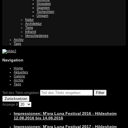
Slowakei
Spanien
Tschechien
Ungarn
Natur
Architektur
Tiere
Infrarot
Verschiedenes
Archiv
Tags
Navigation
Home
Aktuelles
Galerie
Archiv
Tags
Filter
Teil des Titels eingeben
Zurücksetzen
Anzeige #
Impressionen: M'era Luna Festival 2016 - Hildesheim
12.08.2016 bis 14.08.2016
Impressionen: M'era Luna Festival 2017 - Hildesheim