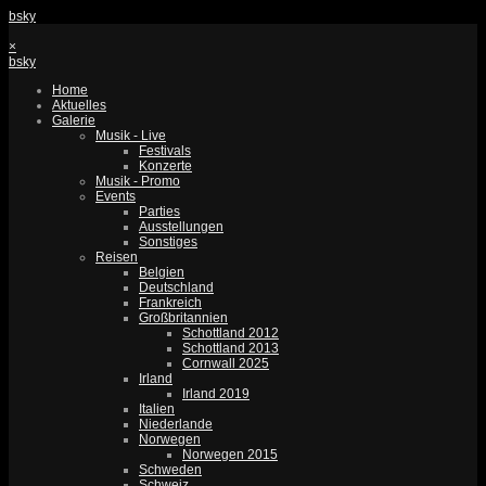
bsky
×
bsky
Home
Aktuelles
Galerie
Musik - Live
Festivals
Konzerte
Musik - Promo
Events
Parties
Ausstellungen
Sonstiges
Reisen
Belgien
Deutschland
Frankreich
Großbritannien
Schottland 2012
Schottland 2013
Cornwall 2025
Irland
Irland 2019
Italien
Niederlande
Norwegen
Norwegen 2015
Schweden
Schweiz