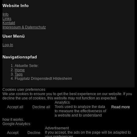
Website Info
Info
Links
Kontakt
Impressum & Datenschutz
User Menü
Log-In
Navigationspfad
Aktuelle Seite:
Home
Tags
Flugplatz Drispenstedt Hildesheim
Cookies user preferences
We use cookies to ensure you to get the best experience on our website. If you
decline the use of cookies, this website may not function as expected.
Analytics
Tools used to analyze the data
Accept all
Decline all
Read more
to measure the effectiveness of
a website and to understand
how it works.
Google Analytics
Advertisement
If you accept, the ads on the page will be adapted to
Accept
Decline
your preferences.