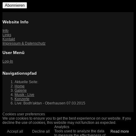
Abonnieren
Website Info
Info
Links
Kontakt
Impressum & Datenschutz
User Menü
Log-In
Navigationspfad
Aktuelle Seite:
Home
Galerie
Musik - Live
Konzerte
Live: Bodh'aktan - Oberhausen 07.03.2015
Cookies user preferences
We use cookies to ensure you to get the best experience on our website. If you
decline the use of cookies, this website may not function as expected.
Analytics
Tools used to analyze the data
Accept all
Decline all
Read more
to measure the effectiveness of