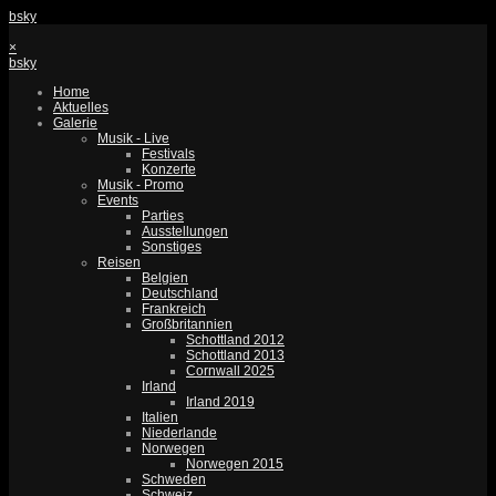
bsky
×
bsky
Home
Aktuelles
Galerie
Musik - Live
Festivals
Konzerte
Musik - Promo
Events
Parties
Ausstellungen
Sonstiges
Reisen
Belgien
Deutschland
Frankreich
Großbritannien
Schottland 2012
Schottland 2013
Cornwall 2025
Irland
Irland 2019
Italien
Niederlande
Norwegen
Norwegen 2015
Schweden
Schweiz