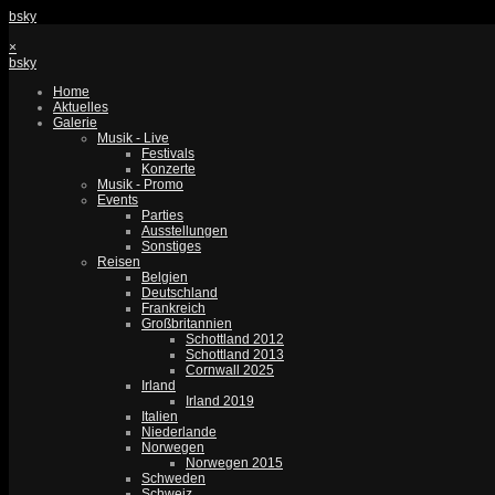
bsky
×
bsky
Home
Aktuelles
Galerie
Musik - Live
Festivals
Konzerte
Musik - Promo
Events
Parties
Ausstellungen
Sonstiges
Reisen
Belgien
Deutschland
Frankreich
Großbritannien
Schottland 2012
Schottland 2013
Cornwall 2025
Irland
Irland 2019
Italien
Niederlande
Norwegen
Norwegen 2015
Schweden
Schweiz