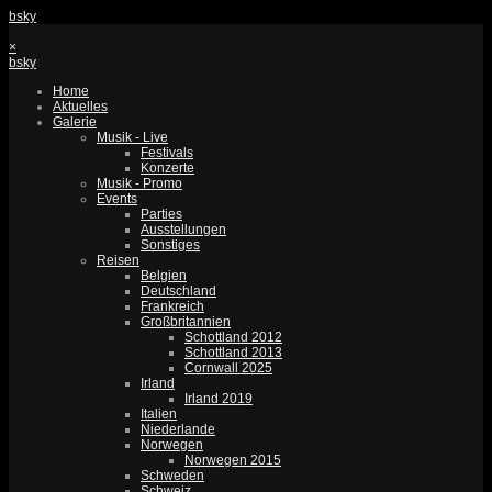
bsky
×
bsky
Home
Aktuelles
Galerie
Musik - Live
Festivals
Konzerte
Musik - Promo
Events
Parties
Ausstellungen
Sonstiges
Reisen
Belgien
Deutschland
Frankreich
Großbritannien
Schottland 2012
Schottland 2013
Cornwall 2025
Irland
Irland 2019
Italien
Niederlande
Norwegen
Norwegen 2015
Schweden
Schweiz