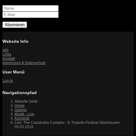
Abonnieren
Website Info
Info
Links
Kontakt
Impressum & Datenschutz
User Menü
Log-In
Navigationspfad
Aktuelle Seite:
Home
Galerie
Musik - Live
Konzerte
Live: The Cassandra Complex - E-Tropolis Festival Oberhausen
05.03.2016