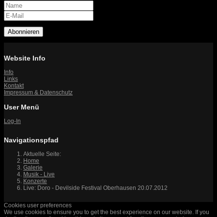
Abonnieren
Website Info
Info
Links
Kontakt
Impressum & Datenschutz
User Menü
Log-In
Navigationspfad
Aktuelle Seite:
Home
Galerie
Musik - Live
Konzerte
Live: Doro - Devilside Festival Oberhausen 20.07.2012
Cookies user preferences
We use cookies to ensure you to get the best experience on our website. If you