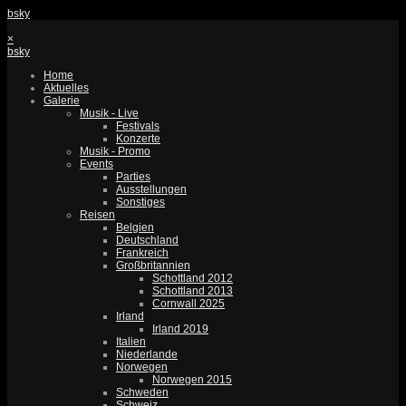
bsky
×
bsky
Home
Aktuelles
Galerie
Musik - Live
Festivals
Konzerte
Musik - Promo
Events
Parties
Ausstellungen
Sonstiges
Reisen
Belgien
Deutschland
Frankreich
Großbritannien
Schottland 2012
Schottland 2013
Cornwall 2025
Irland
Irland 2019
Italien
Niederlande
Norwegen
Norwegen 2015
Schweden
Schweiz