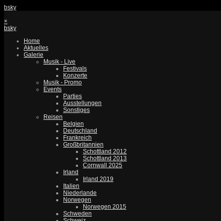
bsky
×
bsky
Home
Aktuelles
Galerie
Musik - Live
Festivals
Konzerte
Musik - Promo
Events
Parties
Ausstellungen
Sonstiges
Reisen
Belgien
Deutschland
Frankreich
Großbritannien
Schottland 2012
Schottland 2013
Cornwall 2025
Irland
Irland 2019
Italien
Niederlande
Norwegen
Norwegen 2015
Schweden
Schweiz