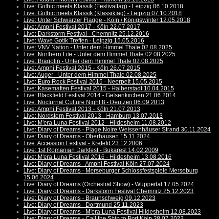
Live: Gothic meets Klassik (Festivaltag) - Leipzig 06.10.2018
Live: Gothic meets Klassik (Klassiktag) - Leipzig 07.10.2018
Live: Unter Schwarzer Flagge - Köln / Königswinter 12.05.2018
Live: Amphi Festival 2017 - Köln 22.07.2017
Live: Darkstorm Festival - Chemnitz 25.12.2016
Live: Wave Gotik Treffen - Leipzig 15.05.2016
Live: VNV Nation - Unter dem Himmel Thale 02.08.2025
Live: Northern Lite - Unter dem Himmel Thale 02.08.2025
Live: Bragolin - Unter dem Himmel Thale 02.08.2025
Live: Amphi Festival 2015 - Köln 26.07.2015
Live: Auger - Unter dem Himmel Thale 02.08.2025
Live: Euro Rock Festival 2015 - Neerpelt 15.05.2015
Live: Kasematten Festival 2015 - Halberstadt 10.04.2015
Live: Blackfield Festival 2014 - Gelsenkirchen 21.06.2014
Live: Nocturnal Culture Night 8 - Deutzen 06.09.2013
Live: Amphi Festival 2013 - Köln 21.07.2013
Live: Nordstern Festival 2013 - Hamburg 13.07.2013
Live: M'era Luna Festival 2012 - Hildesheim 11.08.2012
Live: Diary of Dreams - Plage Noire Weissenhäuser Strand 30.11.2024
Live: Diary of Dreams - Oberhausen 15.11.2024
Live: Accession Festival - Krefeld 23.12.2006
Live: 1st Romanian Darkfest - Bukarest 14.02.2009
Live: M'era Luna Festival 2016 - Hildesheim 13.08.2016
Live: Diary of Dreams - Amphi Festival Köln 27.07.2024
Live: Diary of Dreams - Merseburger Schlossfestspiele Merseburg
15.06.2024
Live: Diary of Dreams (Orchestral Show) - Wuppertal 17.05.2024
Live: Diary of Dreams - Darkstorm Festival Chemnitz 25.12.2023
Live: Diary of Dreams - Braunschweig 09.12.2023
Live: Diary of Dreams - Dortmund 25.11.2023
Live: Diary of Dreams - M'era Luna Festival Hildesheim 12.08.2023
Live: Diary of Dreams - Call the Ship to Port Köln 28.07.2023