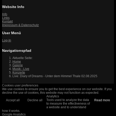
Website Info
Info
Links
Kontakt
Impressum & Datenschutz
User Menü
Log-In
Navigationspfad
Aktuelle Seite:
Home
Galerie
Musik - Live
Konzerte
Live: Diary of Dreams - Unter dem Himmel Thale 02.08.2025
Cookies user preferences
We use cookies to ensure you to get the best experience on our website. If you
decline the use of cookies, this website may not function as expected.
Analytics
Tools used to analyze the data
Accept all
Decline all
Read more
to measure the effectiveness of
a website and to understand
how it works.
Google Analytics