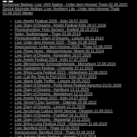
Vorheriger Beitrag: Live: VNV Nation - Unter dem Himmel Thale 02.08.2025
Zurück
Nächster Beitrag: Live: Northern Lite - Unter dem Himmel Thale
02.08.2025
Weiter
Live: Amphi Festival 2026 - Köln 26.07.2026
Live: Diary of Dreams - Amphi Festival Köln 26.07.2026
Promoshooting: Felix Gerlach - Krefeld 28.10.2011
Natur: Teufelsmauer - Thale 03.08.2019
Promoshooting: Diary of Dreams - Leipzig 20.11.2010
Live: Unter dem Himmel 2025 - Thale 02.08.2025
Impressionen: Unter dem Himmel 2025 - Thale 02.08.2025
Live: Plage Noire - Weissenhäuser Strand 30.11.2024
Live: Diary of Dreams - Königstein 18.07.2026
Live: Amphi Festival 2024 - Köln 27.07.2024
Live: Merseburger Schlossfestspiele - Merseburg 15.06.2024
Live: Darkstorm Festival - Chemnitz 25.12.2023
Live: M'era Luna Festival 2023 - Hildesheim 12.08.2023
Live: Call the Ship to Port 2023 - Köln 28.07.2023
Live: Wave Gotik Treffen - Leipzig 28.05.2023
Live: Diary of Dreams - Porta Nigra Festival Aarschot 23.01.2026
Live: Diary of Dreams - Hamburg 13.12.2025
Live: Diary of Dreams - Magdeburg 12.12.2025
Live: Amphi Festival 2022 - Köln 24.07.2022
Live: Sinner's Day Summer - Ostende 25.06.2022
Live: Diary of Dreams - Leipzig 22.11.2025
Live: Nocturnal Culture Night Special - Deutzen 11.09.2021
Live: Diary of Dreams - Frankfurt 16.11.2025
Live: Diary of Dreams - Wuppertal 15.11.2025
Live: M'era Luna Festival 2019 - Hildesheim 11.08.2019
Live: Bergfest 2019 - Thale 03.08.2019
Impressionen: Bergfest 2019 - Thale 03.08.2019
Live: Autumn Moon Festival - Hameln 13.10.2018