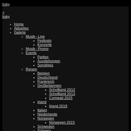
bsky
×
bsky
Home
Aktuelles
Galerie
Musik - Live
Festivals
Konzerte
Musik - Promo
Events
Parties
Ausstellungen
Sonstiges
Reisen
Belgien
Deutschland
Frankreich
Großbritannien
Schottland 2012
Schottland 2013
Cornwall 2025
Irland
Irland 2019
Italien
Niederlande
Norwegen
Norwegen 2015
Schweden
Schweiz