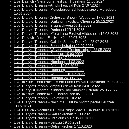
Live: Das Ich - M'era Luna Festival Hildesheim 11.08.2024
Live: Diary of Dreams - Amphi Festival Köln 27.07.2024
Live: Diary of Dreams - Merseburger Schlossfestspiele Merseburg
15.06.2024
Live: Diary of Dreams (Orchestral Show) - Wuppertal 17.05.2024
Live: Diary of Dreams - Darkstorm Festival Chemnitz 25.12.2023
Live: Diary of Dreams - Braunschweig 09.12.2023
Live: Diary of Dreams - Dortmund 25.11.2023
Live: Diary of Dreams - M'era Luna Festival Hildesheim 12.08.2023
Live: Das Ich - Amphi Festival Köln 29.07.2023
Live: Diary of Dreams - Call the Ship to Port Köln 28.07.2023
Live: Diary of Dreams - Friedrichshafen 22.07.2023
Live: Diary of Dreams - Wave Gotik Treffen Leipzig 28.05.2023
Live: Diary of Dreams - Frankfurt 19.03.2023
Live: Diary of Dreams - Leipzig 17.03.2023
Live: Diary of Dreams - Nürnberg 14.03.2023
Live: Diary of Dreams - Berlin 13.03.2023
Live: Diary of Dreams - Hamburg 11.03.2023
Live: Diary of Dreams - Wuppertal 10.03.2023
Live: Diary of Dreams - Ilmenau 24.09.2022
Live: In Strict Confidence - M'era Luna Festival Hildesheim 06.08.2022
Live: Diary of Dreams - Amphi Festival Köln 24.07.2022
Live: Diary Of Dreams - Sinner's Day Summer Ostende 25.06.2022
Live: In Strict Confidence - Oberhausen 05.11.2021
Live: Diary of Dreams - Bielefeld 30.10.2021
Live: Diary of Dreams - Nocturnal Culture Night Special Deutzen
11.09.2021
Live: Das Ich - Nocturnal Culture Night Special Deutzen 10.09.2021
Live: Diary of Dreams - Gelsenkirchen 21.08.2021
Live: Diary of Dreams - Frankfurt / Main 19.08.2021
Live: Diary of Dreams - Leipzig 19.06.2021
Live: Diary of Dreams - Gelsenkirchen 17.10.2020