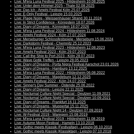
Live: M'era Luna Festival 2025 - Hildesheim 10.08.2025
Live: Unter dem Himmel 2025 - Thale 02.08.2025
Live: Das Ich - Amphi Festival Köln 25.07.2026
Live: E-Only Festival - Leipzig 15.03.2025
Live: Plage Noire - Weissenhäuser Strand 30.11.2024
Live: In Strict Confidence - Königstein 18.07.2026
Live: Diary of Dreams - Königstein 18.07.2026
Live: M'era Luna Festival 2024 - Hildesheim 11.08.2024
Live: Amphi Festival 2024 - Köln 27.07.2024
Live: Merseburger Schlossfestspiele - Merseburg 15.06.2024
Live: Darkstorm Festival - Chemnitz 25.12.2023
Live: M'era Luna Festival 2023 - Hildesheim 12.08.2023
Live: Amphi Festival 2023 - Köln 29.07.2023
Live: Call the Ship to Port 2023 - Köln 28.07.2023
Live: Wave Gotik Treffen - Leipzig 28.05.2023
Live: Diary of Dreams - Porta Nigra Festival Aarschot 23.01.2026
Live: Diary of Dreams - Hamburg 13.12.2025
Live: M'era Luna Festival 2022 - Hildesheim 06.08.2022
Live: Diary of Dreams - Magdeburg 12.12.2025
Live: Amphi Festival 2022 - Köln 24.07.2022
Live: Sinner's Day Summer - Ostende 25.06.2022
Live: Diary of Dreams - Leipzig 22.11.2025
Live: Nocturnal Culture Night Special - Deutzen 11.09.2021
Live: Nocturnal Culture Night Special - Deutzen 10.09.2021
Live: Diary of Dreams - Frankfurt 16.11.2025
Live: Diary of Dreams - Wuppertal 15.11.2025
Live: Nocturnal Culture Night 14 - Deutzen 07.09.2019
Live: W-Festival 2019 - Waregem 15.08.2019
Live: M'era Luna Festival 2019 - Hildesheim 11.08.2019
Live: Autumn Moon Festival - Hameln 13.10.2018
Live: Gothic meets Klassik (Festivaltag) - Leipzig 06.10.2018
Live: Gothic meets Klassik (Klassiktag) - Leipzig 07.10.2018