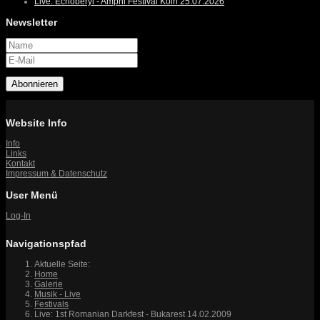
Live: Echoberyl - Amphi Festival Köln 25.07.2026
Newsletter
Abonnieren
Website Info
Info
Links
Kontakt
Impressum & Datenschutz
User Menü
Log-In
Navigationspfad
Aktuelle Seite:
Home
Galerie
Musik - Live
Festivals
Live: 1st Romanian Darkfest - Bukarest 14.02.2009