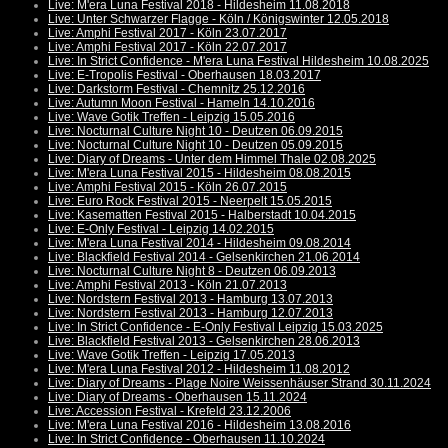
Live: M'era Luna Festival 2018 - Hildesheim 11.08.2018
Live: Unter Schwarzer Flagge - Köln / Königswinter 12.05.2018
Live: Amphi Festival 2017 - Köln 23.07.2017
Live: Amphi Festival 2017 - Köln 22.07.2017
Live: In Strict Confidence - M'era Luna Festival Hildesheim 10.08.2025
Live: E-Tropolis Festival - Oberhausen 18.03.2017
Live: Darkstorm Festival - Chemnitz 25.12.2016
Live: Autumn Moon Festival - Hameln 14.10.2016
Live: Wave Gotik Treffen - Leipzig 15.05.2016
Live: Nocturnal Culture Night 10 - Deutzen 06.09.2015
Live: Nocturnal Culture Night 10 - Deutzen 05.09.2015
Live: Diary of Dreams - Unter dem Himmel Thale 02.08.2025
Live: M'era Luna Festival 2015 - Hildesheim 08.08.2015
Live: Amphi Festival 2015 - Köln 26.07.2015
Live: Euro Rock Festival 2015 - Neerpelt 15.05.2015
Live: Kasematten Festival 2015 - Halberstadt 10.04.2015
Live: E-Only Festival - Leipzig 14.02.2015
Live: M'era Luna Festival 2014 - Hildesheim 09.08.2014
Live: Blackfield Festival 2014 - Gelsenkirchen 21.06.2014
Live: Nocturnal Culture Night 8 - Deutzen 06.09.2013
Live: Amphi Festival 2013 - Köln 21.07.2013
Live: Nordstern Festival 2013 - Hamburg 13.07.2013
Live: Nordstern Festival 2013 - Hamburg 12.07.2013
Live: In Strict Confidence - E-Only Festival Leipzig 15.03.2025
Live: Blackfield Festival 2013 - Gelsenkirchen 28.06.2013
Live: Wave Gotik Treffen - Leipzig 17.05.2013
Live: M'era Luna Festival 2012 - Hildesheim 11.08.2012
Live: Diary of Dreams - Plage Noire Weissenhäuser Strand 30.11.2024
Live: Diary of Dreams - Oberhausen 15.11.2024
Live: Accession Festival - Krefeld 23.12.2006
Live: M'era Luna Festival 2016 - Hildesheim 13.08.2016
Live: In Strict Confidence - Oberhausen 11.10.2024