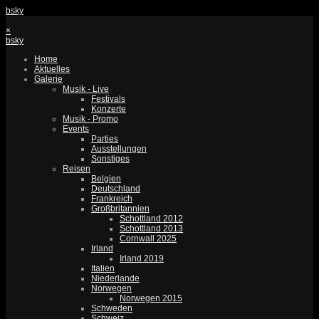
bsky
×
bsky
Home
Aktuelles
Galerie
Musik - Live
Festivals
Konzerte
Musik - Promo
Events
Parties
Ausstellungen
Sonstiges
Reisen
Belgien
Deutschland
Frankreich
Großbritannien
Schottland 2012
Schottland 2013
Cornwall 2025
Irland
Irland 2019
Italien
Niederlande
Norwegen
Norwegen 2015
Schweden
Schweiz