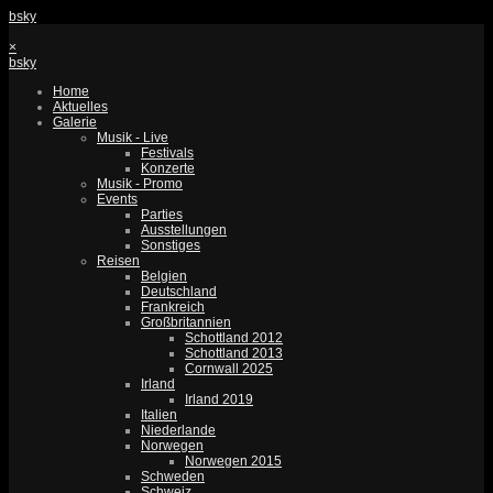
bsky
×
bsky
Home
Aktuelles
Galerie
Musik - Live
Festivals
Konzerte
Musik - Promo
Events
Parties
Ausstellungen
Sonstiges
Reisen
Belgien
Deutschland
Frankreich
Großbritannien
Schottland 2012
Schottland 2013
Cornwall 2025
Irland
Irland 2019
Italien
Niederlande
Norwegen
Norwegen 2015
Schweden
Schweiz