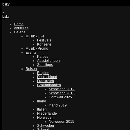
bsky
×
bsky
Home
Aktuelles
Galerie
Musik - Live
Festivals
Konzerte
Musik - Promo
Events
Parties
Ausstellungen
Sonstiges
Reisen
Belgien
Deutschland
Frankreich
Großbritannien
Schottland 2012
Schottland 2013
Cornwall 2025
Irland
Irland 2019
Italien
Niederlande
Norwegen
Norwegen 2015
Schweden
Schweiz