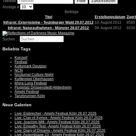
Filter
Zurücksetzen
Titelfilter
Anzeige #
Beiträge
Titel
Erstellungsdatum
Zugri
Infrarot: Externsteine - Teutoburger Wald 29.07.2012
10. August 2012
8585
Infrarot: Naturaufnahmen - Münster 28.07.2012
09. August 2012
9150
Suchen ...
Beliebte Tags
Konzert
Festival
Kulturpark Deutzen
NCN
Nocturnal Culture Night
Kulttempel Oberhausen
M'era Luna Festival
Flugplatz Drispenstedt Hildesheim
Amphi Festival
Tanzbrunnen Köln
Neue Galerien
Live: Eisbrecher - Amphi Festival Köln 26.07.2026
Live: Clan of Xymox - Amphi Festival Köln 26.07.2026
Live: Joachim Witt - Amphi Festival Köln 26.07.2026
Live: Empathy Test - Amphi Festival Köln 26.07.2026
Live: Diary of Dreams - Amphi Festival Köln 26.07.2026
Live: Assemblage 23 - Amphi Festival Köln 26.07.2026