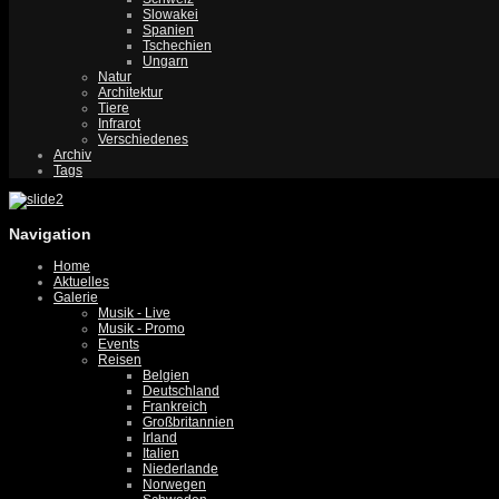
Slowakei
Spanien
Tschechien
Ungarn
Natur
Architektur
Tiere
Infrarot
Verschiedenes
Archiv
Tags
Navigation
Home
Aktuelles
Galerie
Musik - Live
Musik - Promo
Events
Reisen
Belgien
Deutschland
Frankreich
Großbritannien
Irland
Italien
Niederlande
Norwegen