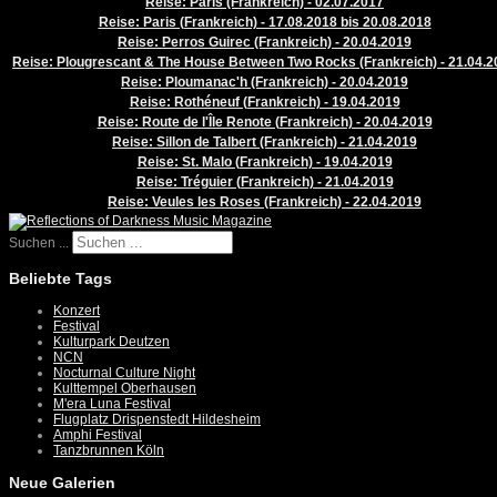
Reise: Paris (Frankreich) - 02.07.2017
Reise: Paris (Frankreich) - 17.08.2018 bis 20.08.2018
Reise: Perros Guirec (Frankreich) - 20.04.2019
Reise: Plougrescant & The House Between Two Rocks (Frankreich) - 21.04.2
Reise: Ploumanac'h (Frankreich) - 20.04.2019
Reise: Rothéneuf (Frankreich) - 19.04.2019
Reise: Route de l'Île Renote (Frankreich) - 20.04.2019
Reise: Sillon de Talbert (Frankreich) - 21.04.2019
Reise: St. Malo (Frankreich) - 19.04.2019
Reise: Tréguier (Frankreich) - 21.04.2019
Reise: Veules les Roses (Frankreich) - 22.04.2019
Suchen ...
Beliebte Tags
Konzert
Festival
Kulturpark Deutzen
NCN
Nocturnal Culture Night
Kulttempel Oberhausen
M'era Luna Festival
Flugplatz Drispenstedt Hildesheim
Amphi Festival
Tanzbrunnen Köln
Neue Galerien