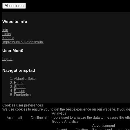
Abonnieren
Website Info
Info
Links
Kontakt
Impressum & Datenschutz
User Menü
Log-In
Navigationspfad
Aktuelle Seite:
Home
Galerie
Reisen
Frankreich
Cookies user preferences
We use cookies to ensure you to get the best experience on our website. If you de
Analytics
Tools used to analyze the data to measure the eff
Accept all
Decline all
Google Analytics
Advertisement
If you accept, the ads o