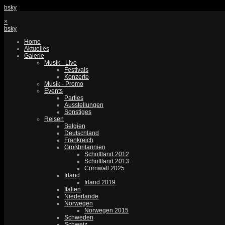
bsky
×
bsky
Home
Aktuelles
Galerie
Musik - Live
Festivals
Konzerte
Musik - Promo
Events
Parties
Ausstellungen
Sonstiges
Reisen
Belgien
Deutschland
Frankreich
Großbritannien
Schottland 2012
Schottland 2013
Cornwall 2025
Irland
Irland 2019
Italien
Niederlande
Norwegen
Norwegen 2015
Schweden
Schweiz