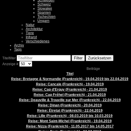
Schweden
Schweiz
Slowakei
Spanien
Tschechien
Ungarn
Natur
Architektur
Tiere
Infrarot
Verschiedenes
Archiv
Tags
Filter
Zurücksetzen
Titelfilter
Anzeige #
Beiträge
Titel
Reise: Bretagne & Normandie (Frankreich) - 19.04.2019 bis 22.04.2019
Reise: Cancale (Frankreich) - 19.04.2019
Reise: Cap d'Erquy (Frankreich) - 21.04.2019
Reise: Cap Fréhel (Frankreich) - 21.04.2019
Reise: Deauville & Trouville sur Mer (Frankreich) - 22.04.2019
Reise: Dinan (Frankreich) - 20.04.2019
Reise: Étretat (Frankreich) - 22.04.2019
Reise: Lille (Frankreich) - 08.03.2019 bis 10.03.2019
Reise: Mont Saint-Michel (Frankreich) - 19.04.2019
Reise: Nizza (Frankreich) - 11.05.2017 bis 14.05.2017