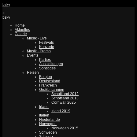
bsky
×
bsky
Home
Aktuelles
Galerie
Musik - Live
Festivals
Konzerte
Musik - Promo
Events
Parties
Ausstellungen
Sonstiges
Reisen
Belgien
Deutschland
Frankreich
Großbritannien
Schottland 2012
Schottland 2013
Cornwall 2025
Irland
Irland 2019
Italien
Niederlande
Norwegen
Norwegen 2015
Schweden
Schweiz