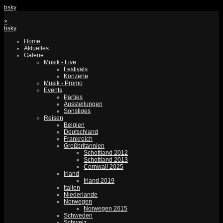
bsky
×
bsky
Home
Aktuelles
Galerie
Musik - Live
Festivals
Konzerte
Musik - Promo
Events
Parties
Ausstellungen
Sonstiges
Reisen
Belgien
Deutschland
Frankreich
Großbritannien
Schottland 2012
Schottland 2013
Cornwall 2025
Irland
Irland 2019
Italien
Niederlande
Norwegen
Norwegen 2015
Schweden
Schweiz