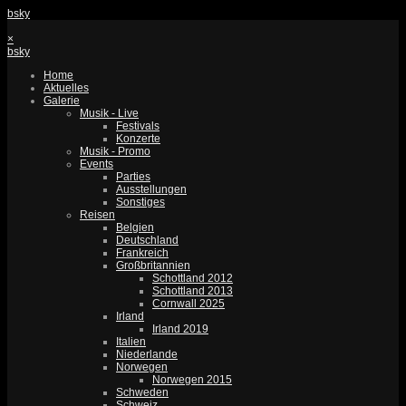
bsky
×
bsky
Home
Aktuelles
Galerie
Musik - Live
Festivals
Konzerte
Musik - Promo
Events
Parties
Ausstellungen
Sonstiges
Reisen
Belgien
Deutschland
Frankreich
Großbritannien
Schottland 2012
Schottland 2013
Cornwall 2025
Irland
Irland 2019
Italien
Niederlande
Norwegen
Norwegen 2015
Schweden
Schweiz