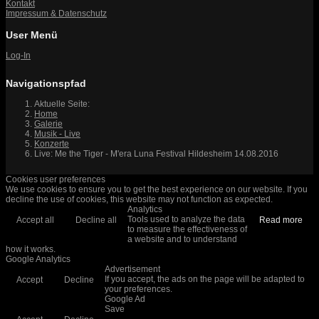
Kontakt
Impressum & Datenschutz
User Menü
Log-In
Navigationspfad
Aktuelle Seite:
Home
Galerie
Musik - Live
Konzerte
Live: Me the Tiger - M'era Luna Festival Hildesheim 14.08.2016
Cookies user preferences
We use cookies to ensure you to get the best experience on our website. If you
decline the use of cookies, this website may not function as expected.
Analytics
Tools used to analyze the data
Accept all
Decline all
Read more
to measure the effectiveness of
a website and to understand
how it works.
Google Analytics
Advertisement
If you accept, the ads on the page will be adapted to
Accept
Decline
your preferences.
Google Ad
Save