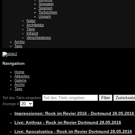
Slowakei
Spanien
Tschechien
Ungarn
Natur
Architektur
Tiere
Infrarot
Verschiedenes
Archiv
Tags
Navigation
Home
Aktuelles
Galerie
Archiv
Tags
Filter
Zurückset
Teil des Titels eingeben
Anzeige #
Impressionen: Rock im Revier 2016 - Dortmund 26.05.2016 
Live: Anthrax - Rock im Revier Dortmund 28.05.2016
Live: Apocalyptica - Rock im Revier Dortmund 28.05.2016