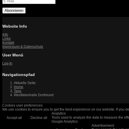
Abonnieren
Website Info
Info
Links
Kontakt
Impressum & Datenschutz
User Menü
Log-In
Navigationspfad
Aktuelle Seite:
Home
Tags
Westfalenhalle Dortmund
Cookies user preferences
We use cookies to ensure you to get the best experience on our website. If you de
Analytics
Tools used to analyze the data to measure the eff
Accept all
Decline all
Google Analytics
Advertisement