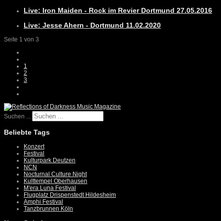
Live: Iron Maiden - Rock im Revier Dortmund 27.05.2016
Live: Jesse Ahern - Dortmund 11.02.2020
Seite 1 von 3
1
2
3
Suchen ...
Beliebte Tags
Konzert
Festival
Kulturpark Deutzen
NCN
Nocturnal Culture Night
Kulttempel Oberhausen
M'era Luna Festival
Flugplatz Drispenstedt Hildesheim
Amphi Festival
Tanzbrunnen Köln