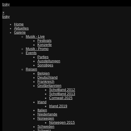
bsky
×
bsky
Home
Aktuelles
Galerie
Musik - Live
Festivals
Konzerte
Musik - Promo
Events
Parties
Ausstellungen
Sonstiges
Reisen
Belgien
Deutschland
Frankreich
Großbritannien
Schottland 2012
Schottland 2013
Cornwall 2025
Irland
Irland 2019
Italien
Niederlande
Norwegen
Norwegen 2015
Schweden
Schweiz