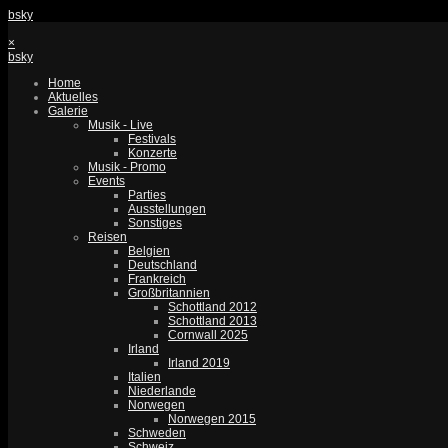
bsky
×
bsky
Home
Aktuelles
Galerie
Musik - Live
Festivals
Konzerte
Musik - Promo
Events
Parties
Ausstellungen
Sonstiges
Reisen
Belgien
Deutschland
Frankreich
Großbritannien
Schottland 2012
Schottland 2013
Cornwall 2025
Irland
Irland 2019
Italien
Niederlande
Norwegen
Norwegen 2015
Schweden
Schweiz