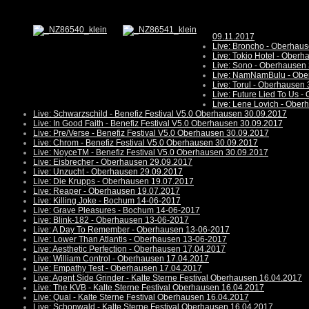
09.11.2017
Live: Broncho - Oberhau
Live: Tokio Hotel - Ober
Live: Sono - Oberhausen
Live: NamNamBulu - Obe
Live: Torul - Oberhausen
Live: Future Lied To Us 
Live: Lene Lovich - Ober
Live: Schwarzschild - Benefiz Festival V5.0 Oberhausen 30.09.2017
Live: In Good Faith - Benefiz Festival V5.0 Oberhausen 30.09.2017
Live: Pre/Verse - Benefiz Festival V5.0 Oberhausen 30.09.2017
Live: Chrom - Benefiz Festival V5.0 Oberhausen 30.09.2017
Live: NoyceTM - Benefiz Festival V5.0 Oberhausen 30.09.2017
Live: Eisbrecher - Oberhausen 29.09.2017
Live: Unzucht - Oberhausen 29.09.2017
Live: Die Krupps - Oberhausen 19.07.2017
Live: Reaper - Oberhausen 19.07.2017
Live: Killing Joke - Bochum 14-06-2017
Live: Grave Pleasures - Bochum 14-06-2017
Live: Blink-182 - Oberhausen 13-06-2017
Live: A Day To Remember - Oberhausen 13-06-2017
Live: Lower Than Atlantis - Oberhausen 13-06-2017
Live: Aesthetic Perfection - Oberhausen 17.04.2017
Live: William Control - Oberhausen 17.04.2017
Live: Empathy Test - Oberhausen 17.04.2017
Live: Agent Side Grinder - Kalte Sterne Festival Oberhausen 16.04.2017
Live: The KVB - Kalte Sterne Festival Oberhausen 16.04.2017
Live: Qual - Kalte Sterne Festival Oberhausen 16.04.2017
Live: Schonwald - Kalte Sterne Festival Oberhausen 16.04.2017