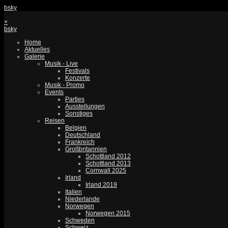
bsky
×
bsky
Home
Aktuelles
Galerie
Musik - Live
Festivals
Konzerte
Musik - Promo
Events
Parties
Ausstellungen
Sonstiges
Reisen
Belgien
Deutschland
Frankreich
Großbritannien
Schottland 2012
Schottland 2013
Cornwall 2025
Irland
Irland 2019
Italien
Niederlande
Norwegen
Norwegen 2015
Schweden
Schweiz