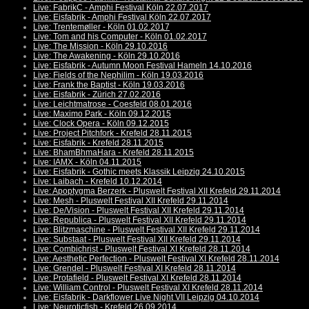
Live: FabrikC - Amphi Festival Köln 22.07.2017
Live: Eisfabrik - Amphi Festival Köln 22.07.2017
Live: Trentemøller - Köln 01.02.2017
Live: Tom and his Computer - Köln 01.02.2017
Live: The Mission - Köln 29.10.2016
Live: The Awakening - Köln 29.10.2016
Live: Eisfabrik - Autumn Moon Festival Hameln 14.10.2016
Live: Fields of the Nephilim - Köln 19.03.2016
Live: Frank the Baptist - Köln 19.03.2016
Live: Eisfabrik - Zürich 27.02.2016
Live: Leichtmatrose - Coesfeld 08.01.2016
Live: Maximo Park - Köln 09.12.2015
Live: Clock Opera - Köln 09.12.2015
Live: Project Pitchfork - Krefeld 28.11.2015
Live: Eisfabrik - Krefeld 28.11.2015
Live: BhamBhmaHara - Krefeld 28.11.2015
Live: IAMX - Köln 04.11.2015
Live: Eisfabrik - Gothic meets Klassik Leipzig 24.10.2015
Live: Laibach - Krefeld 10.12.2014
Live: Apoptygma Berzerk - Pluswelt Festival XII Krefeld 29.11.2014
Live: Mesh - Pluswelt Festival XII Krefeld 29.11.2014
Live: De/Vision - Pluswelt Festival XII Krefeld 29.11.2014
Live: Republica - Pluswelt Festival XII Krefeld 29.11.2014
Live: Blitzmaschine - Pluswelt Festival XII Krefeld 29.11.2014
Live: Substaat - Pluswelt Festival XII Krefeld 29.11.2014
Live: Combichrist - Pluswelt Festival XI Krefeld 28.11.2014
Live: Aesthetic Perfection - Pluswelt Festival XI Krefeld 28.11.2014
Live: Grendel - Pluswelt Festival XI Krefeld 28.11.2014
Live: Protafield - Pluswelt Festival XI Krefeld 28.11.2014
Live: William Control - Pluswelt Festival XI Krefeld 28.11.2014
Live: Eisfabrik - Darkflower Live Night VII Leipzig 04.10.2014
Live: Neuroticfish - Krefeld 26.09.2014