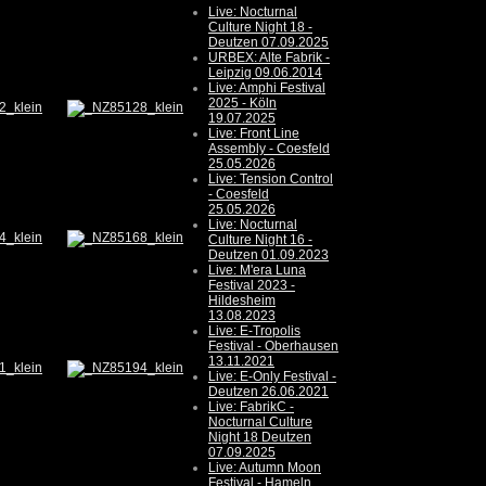
Live: Nocturnal
Culture Night 18 -
Deutzen 07.09.2025
URBEX: Alte Fabrik -
Leipzig 09.06.2014
Live: Amphi Festival
2025 - Köln
19.07.2025
Live: Front Line
Assembly - Coesfeld
25.05.2026
Live: Tension Control
- Coesfeld
25.05.2026
Live: Nocturnal
Culture Night 16 -
Deutzen 01.09.2023
Live: M'era Luna
Festival 2023 -
Hildesheim
13.08.2023
Live: E-Tropolis
Festival - Oberhausen
13.11.2021
Live: E-Only Festival -
Deutzen 26.06.2021
Live: FabrikC -
Nocturnal Culture
Night 18 Deutzen
07.09.2025
Live: Autumn Moon
Festival - Hameln