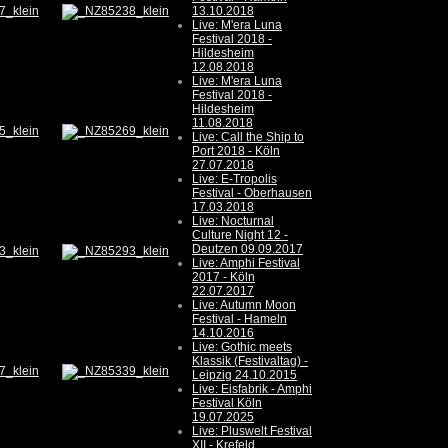
13.10.2018
Live: M'era Luna
Festival 2018 -
Hildesheim
12.08.2018
Live: M'era Luna
Festival 2018 -
Hildesheim
11.08.2018
Live: Call the Ship to
Port 2018 - Köln
27.07.2018
Live: E-Tropolis
Festival - Oberhausen
17.03.2018
Live: Nocturnal
Culture Night 12 -
Deutzen 09.09.2017
Live: Amphi Festival
2017 - Köln
22.07.2017
Live: Autumn Moon
Festival - Hameln
14.10.2016
Live: Gothic meets
Klassik (Festivaltag) -
Leipzig 24.10.2015
Live: Eisfabrik - Amphi
Festival Köln
19.07.2025
Live: Pluswelt Festival
XII - Krefeld