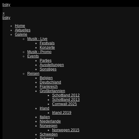
bsky
×
bsky
Home
Aktuelles
Galerie
Musik - Live
Festivals
Konzerte
Musik - Promo
Events
Parties
Ausstellungen
Sonstiges
Reisen
Belgien
Deutschland
Frankreich
Großbritannien
Schottland 2012
Schottland 2013
Cornwall 2025
Irland
Irland 2019
Italien
Niederlande
Norwegen
Norwegen 2015
Schweden
Schweiz