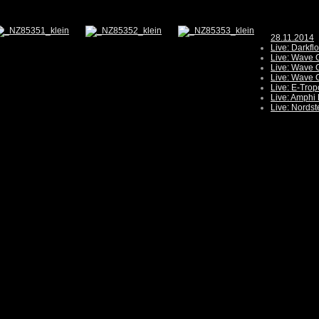
28.11.2014
Live: Darkfl
Live: Wave G
Live: Wave G
Live: Wave G
Live: E-Trop
Live: Amphi 
Live: Nords