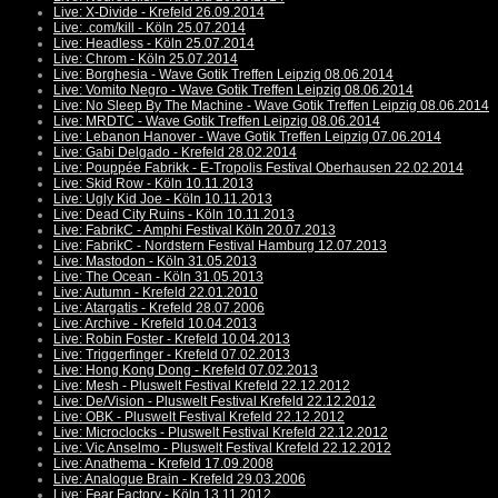
Live: X-Divide - Krefeld 26.09.2014
Live: .com/kill - Köln 25.07.2014
Live: Headless - Köln 25.07.2014
Live: Chrom - Köln 25.07.2014
Live: Borghesia - Wave Gotik Treffen Leipzig 08.06.2014
Live: Vomito Negro - Wave Gotik Treffen Leipzig 08.06.2014
Live: No Sleep By The Machine - Wave Gotik Treffen Leipzig 08.06.2014
Live: MRDTC - Wave Gotik Treffen Leipzig 08.06.2014
Live: Lebanon Hanover - Wave Gotik Treffen Leipzig 07.06.2014
Live: Gabi Delgado - Krefeld 28.02.2014
Live: Pouppée Fabrikk - E-Tropolis Festival Oberhausen 22.02.2014
Live: Skid Row - Köln 10.11.2013
Live: Ugly Kid Joe - Köln 10.11.2013
Live: Dead City Ruins - Köln 10.11.2013
Live: FabrikC - Amphi Festival Köln 20.07.2013
Live: FabrikC - Nordstern Festival Hamburg 12.07.2013
Live: Mastodon - Köln 31.05.2013
Live: The Ocean - Köln 31.05.2013
Live: Autumn - Krefeld 22.01.2010
Live: Atargatis - Krefeld 28.07.2006
Live: Archive - Krefeld 10.04.2013
Live: Robin Foster - Krefeld 10.04.2013
Live: Triggerfinger - Krefeld 07.02.2013
Live: Hong Kong Dong - Krefeld 07.02.2013
Live: Mesh - Pluswelt Festival Krefeld 22.12.2012
Live: De/Vision - Pluswelt Festival Krefeld 22.12.2012
Live: OBK - Pluswelt Festival Krefeld 22.12.2012
Live: Microclocks - Pluswelt Festival Krefeld 22.12.2012
Live: Vic Anselmo - Pluswelt Festival Krefeld 22.12.2012
Live: Anathema - Krefeld 17.09.2008
Live: Analogue Brain - Krefeld 29.03.2006
Live: Fear Factory - Köln 13.11.2012