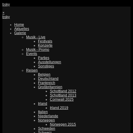
bsky
×
bsky
Home
Aktuelles
Galerie
Musik - Live
Festivals
Konzerte
Musik - Promo
Events
Parties
Ausstellungen
Sonstiges
Reisen
Belgien
Deutschland
Frankreich
Großbritannien
Schottland 2012
Schottland 2013
Cornwall 2025
Irland
Irland 2019
Italien
Niederlande
Norwegen
Norwegen 2015
Schweden
Schweiz