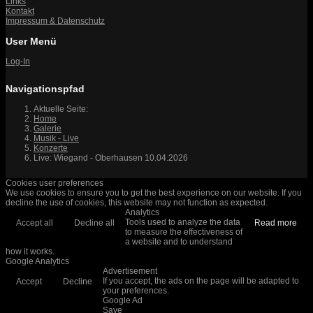
Links
Kontakt
Impressum & Datenschutz
User Menü
Log-In
Navigationspfad
Aktuelle Seite:
Home
Galerie
Musik - Live
Konzerte
Live: Wiegand - Oberhausen 10.04.2026
Cookies user preferences
We use cookies to ensure you to get the best experience on our website. If you
decline the use of cookies, this website may not function as expected.
Analytics
Tools used to analyze the data
Accept all
Decline all
Read more
to measure the effectiveness of
a website and to understand
how it works.
Google Analytics
Advertisement
If you accept, the ads on the page will be adapted to
Accept
Decline
your preferences.
Google Ad
Save